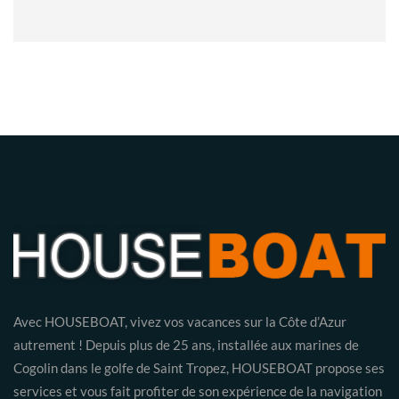
Avec HOUSEBOAT, vivez vos vacances sur la Côte d’Azur
autrement ! Depuis plus de 25 ans, installée aux marines de
Cogolin dans le golfe de Saint Tropez, HOUSEBOAT propose ses
services et vous fait profiter de son expérience de la navigation