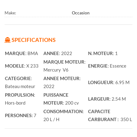
Make:
Occasion
SPECIFICATIONS
MARQUE
: BMA
ANNEE
: 2022
N. MOTEUR
: 1
MARQUE MOTEUR
:
MODELE
: X 233
ENERGIE
: Essence
Mercury V6
CATEGORIE
:
ANNEE MOTEUR
:
LONGUEUR
: 6.95 M
Bateau moteur
2022
PROPULSION
:
PUISSANCE
LARGEUR
: 2.54 M
Hors-bord
MOTEUR
: 200 cv
CONSOMMATION
:
CAPACITE
PERSONNES:
7
20 L / H
CARBURANT :
350 L