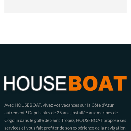
Avec HOUSEBOAT, vivez vos vacances sur la Côte d’Azur
autrement ! Depuis plus de 25 ans, installée aux marines de
Cogolin dans le golfe de Saint Tropez, HOUSEBOAT propose ses
services et vous fait profiter de son expérience de la navigation