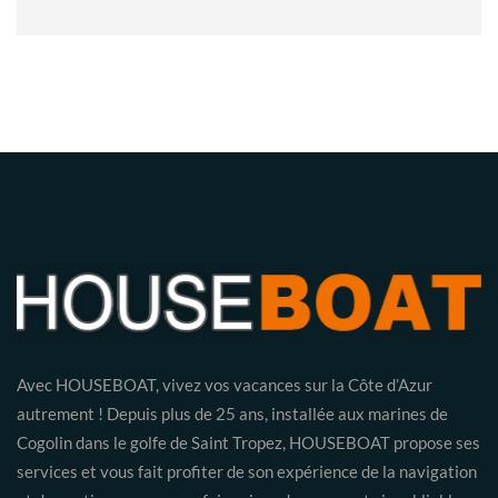
Avec HOUSEBOAT, vivez vos vacances sur la Côte d’Azur
autrement ! Depuis plus de 25 ans, installée aux marines de
Cogolin dans le golfe de Saint Tropez, HOUSEBOAT propose ses
services et vous fait profiter de son expérience de la navigation