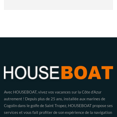
Avec HOUSEBOAT, vivez vos vacances sur la Côte d’Azur
autrement ! Depuis plus de 25 ans, installée aux marines de
Cogolin dans le golfe de Saint Tropez, HOUSEBOAT propose ses
services et vous fait profiter de son expérience de la navigation