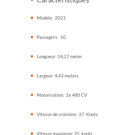
Modèle:
2023
Passagers:
10
Longueur:
14,27 meter
Largeur:
4,43
meters
Motorisation:
2x 480 CV
Vitesse de croisière:
27
Knots
Vitesse maximum:
35
knots