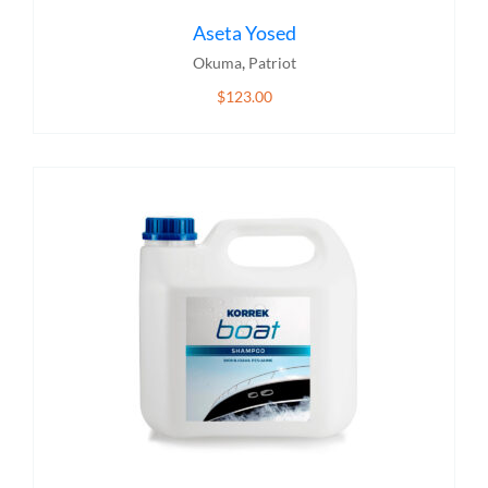
Aseta Yosed
,
Okuma
Patriot
$
123.00
ADD TO CART