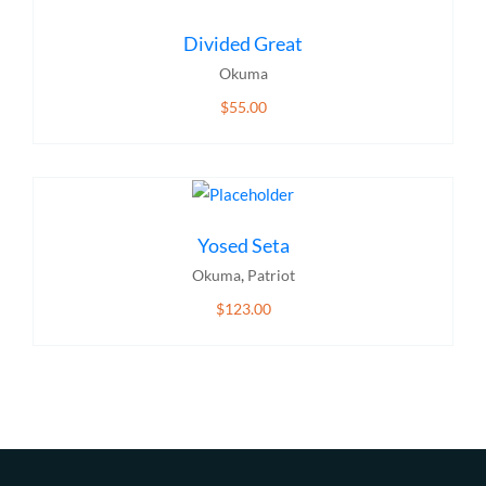
Divided Great
Okuma
$
55.00
ADD TO CART
Yosed Seta
,
Okuma
Patriot
$
123.00
ADD TO CART